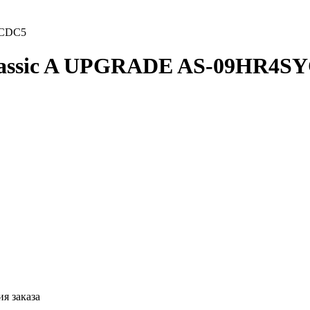
YCDC5
lassic A UPGRADE AS-09HR4S
я заказа