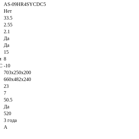
AS-09HR4SYCDC5
Нет
33.5
2.55
2.1
Да
Да
15
м
8
°С
-10
703x250x200
660x482x240
23
7
50.5
Да
520
3 года
А