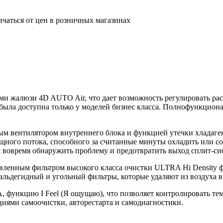
ичаться от цен в розничных магазинах
ми жалюзи 4D AUTO Air, что дает возможность регулировать р
была доступна только у моделей бизнес класса. Полнофункцион
ым вентилятором внутреннего блока и функцией утечки хладаге
ощного потока, способного за считанные минуты охладить или с
я вовремя обнаружить проблему и предотвратить выход сплит-сис
овленным фильтром высокого класса очистки ULTRA Hi Density ф
льдегидный и угольный фильтры, которые удаляют из воздуха в
, функцию I Feel (Я ощущаю), что позволяет контролировать тем
иями самоочистки, авторестарта и самодиагностики.