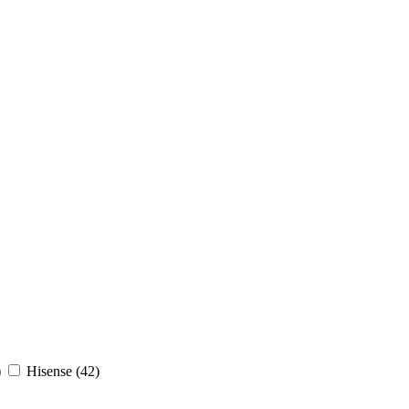
)
Hisense (
42
)