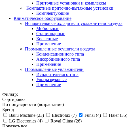
Приточные установки и комплексы
Компактные приточно-вытяжные установки
Комплектующие
Климатическое оборудование
Испарительные охладители-увлажнители воздуха
Мобильные
Стационарные
Косвенные
Применение
Промышленные осушители воздуха
Конденсационного типа
Адсорбционного типа
Применение
Промышленные увлажнители
Испарительного типа
Ультразвуковые
Применение
Фильтр:
Сортировка
По популярности (возрастание)
Бренд
Ballu Machine (
23
)
Electrolux (
7
)
Funai (
4
)
Haier (
35
LG Electronics (
4
)
Royal Clima (
26
)
Показать все