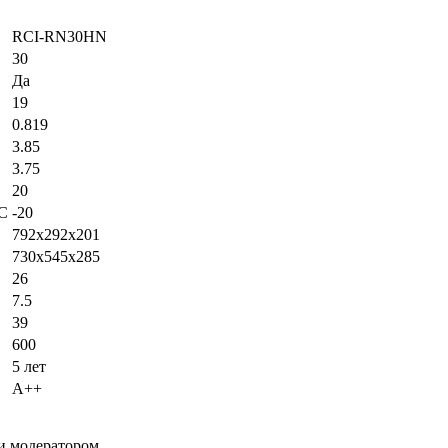
RCI-RN30HN
30
Да
19
0.819
3.85
3.75
20
°С
-20
792x292x201
730x545x285
26
7.5
39
600
5 лет
А++
и модератором