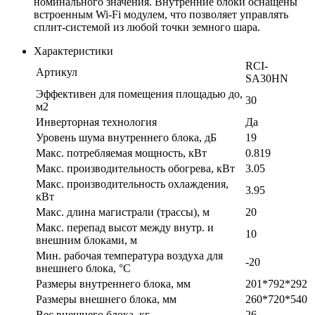
номинального значения. Внутренние блоки оснащены
встроенным Wi-Fi модулем, что позволяет управлять
сплит-системой из любой точки земного шара.
Характеристики
RCI-
Артикул
SA30HN
Эффективен для помещения площадью до,
30
м2
Инверторная технология
Да
Уровень шума внутреннего блока, дБ
19
Макс. потребляемая мощность, кВт
0.819
Макс. производительность обогрева, кВт
3.05
Макс. производительность охлаждения,
3.95
кВт
Макс. длина магистрали (трассы), м
20
Макс. перепад высот между внутр. и
10
внешним блоками, м
Мин. рабочая температура воздуха для
-20
внешнего блока, °С
Размеры внутреннего блока, мм
201*792*292
Размеры внешнего блока, мм
260*720*540
Вес внешнего блока, кг
26