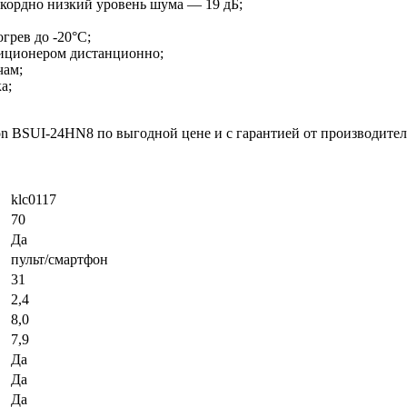
екордно низкий уровень шума — 19 дБ;
грев до -20°С;
диционером дистанционно;
чам;
а;
n BSUI-24HN8 по выгодной цене и с гарантией от производител
klc0117
70
Да
пульт/смартфон
31
2,4
8,0
7,9
Да
Да
Да