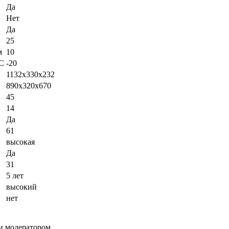
Да
Нет
Да
25
м
10
°С
-20
1132х330х232
890х320х670
45
14
Да
61
высокая
Да
31
5 лет
высокий
нет
и модератором