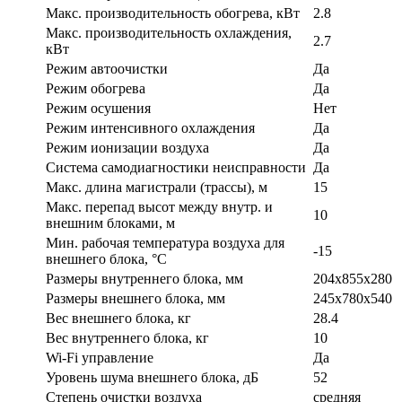
Макс. производительность обогрева, кВт
2.8
Макс. производительность охлаждения,
2.7
кВт
Режим автоочистки
Да
Режим обогрева
Да
Режим осушения
Нет
Режим интенсивного охлаждения
Да
Режим ионизации воздуха
Да
Система самодиагностики неисправности
Да
Макс. длина магистрали (трассы), м
15
Макс. перепад высот между внутр. и
10
внешним блоками, м
Мин. рабочая температура воздуха для
-15
внешнего блока, °С
Размеры внутреннего блока, мм
204х855х280
Размеры внешнего блока, мм
245х780х540
Вес внешнего блока, кг
28.4
Вес внутреннего блока, кг
10
Wi-Fi управление
Да
Уровень шума внешнего блока, дБ
52
Степень очистки воздуха
средняя