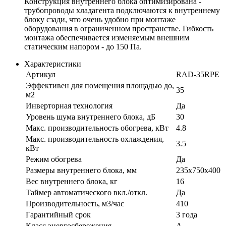
Конструкция внутреннего блока оптимизирована -
трубопроводы хладагента подключаются к внутреннему
блоку сзади, что очень удобно при монтаже
оборудования в ограниченном пространстве. Гибкость
монтажа обеспечивается изменяемым внешним
статическим напором - до 150 Па.
Характеристики
Артикул
RAD-35RPE
Эффективен для помещения площадью до,
35
м2
Инверторная технология
Да
Уровень шума внутреннего блока, дБ
30
Макс. производительность обогрева, кВт
4.8
Макс. производительность охлаждения,
3.5
кВт
Режим обогрева
Да
Размеры внутреннего блока, мм
235x750x400
Вес внутреннего блока, кг
16
Таймер автоматического вкл./откл.
Да
Производительность, м3/час
410
Гарантийный срок
3 года
Класс энергосбережения
А