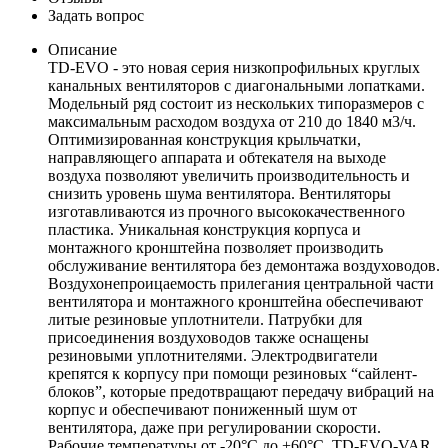
Задать вопрос
Описание
TD-EVO - это новая серия низкопрофильных круглых
канальных вентиляторов с диагональными лопатками.
Модельный ряд состоит из нескольких типоразмеров с
максимальным расходом воздуха от 210 до 1840 м3/ч.
Оптимизированная конструкция крыльчатки,
направляющего аппарата и обтекателя на выходе
воздуха позволяют увеличить производительность и
снизить уровень шума вентилятора. Вентиляторы
изготавливаются из прочного высококачественного
пластика. Уникальная конструкция корпуса и
монтажного кронштейна позволяет производить
обслуживание вентилятора без демонтажа воздуховодов.
Воздухонепроицаемость прилегания центральной части
вентилятора и монтажного кронштейна обеспечивают
литые резиновые уплотнители. Патрубки для
присоединения воздуховодов также оснащены
резиновыми уплотнителями. Электродвигатели
крепятся к корпусу при помощи резиновых “сайлент-
блоков”, которые предотвращают передачу вибраций на
корпус и обеспечивают пониженный шум от
вентилятора, даже при регулировании скорости.
Рабочие температуры от -20°С до +60°С. TD-EVO-VAR