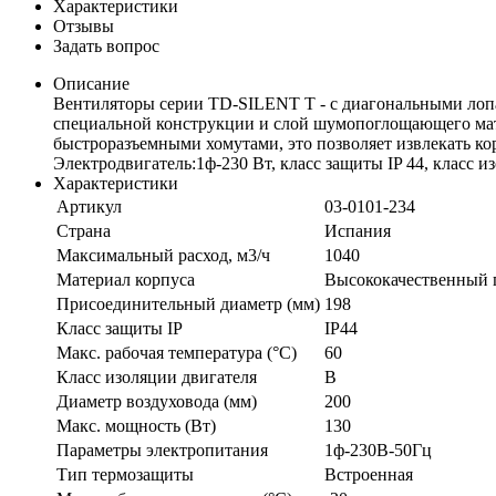
Характеристики
Отзывы
Задать вопрос
Описание
Вентиляторы серии TD-SILENT T - с диагональными лопа
специальной конструкции и слой шумопоглощающего мат
быстроразъемными хомутами, это позволяет извлекать ко
Электродвигатель:1ф-230 Вт, класс защиты IP 44, класс и
Характеристики
Артикул
03-0101-234
Страна
Испания
Максимальный расход, м3/ч
1040
Материал корпуса
Высококачественный 
Присоединительный диаметр (мм)
198
Класс защиты IP
IP44
Макс. рабочая температура (°С)
60
Класс изоляции двигателя
B
Диаметр воздуховода (мм)
200
Макс. мощность (Вт)
130
Параметры электропитания
1ф-230В-50Гц
Тип термозащиты
Встроенная