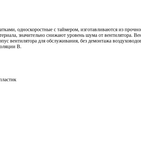
тками, односкоростные с таймером, изготавливаются из прочн
ериала, значительно снижают уровень шума от вентилятора. 
рпус вентилятора для обслуживания, без демонтажа воздуховодов
золяции В.
пластик