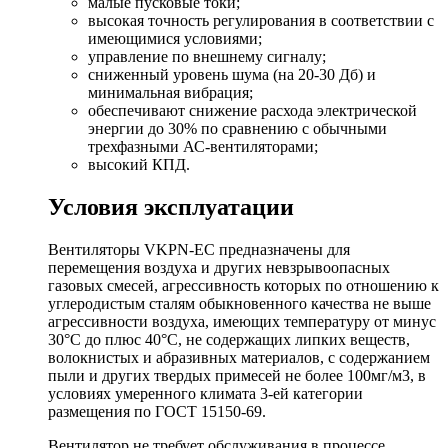
малые пусковые токи;
высокая точность регулирования в соответствии с
имеющимися условиями;
управление по внешнему сигналу;
сниженный уровень шума (на 20-30 Дб) и
минимальная вибрация;
обеспечивают снижение расхода электрической
энергии до 30% по сравнению с обычными
трехфазными АС-вентиляторами;
высокий КПД.
Условия эксплуатации
Вентиляторы VKPN-EC предназначены для
перемещения воздуха и других невзрывоопасных
газовых смесей, агрессивность которых по отношению к
углеродистым сталям обыкновенного качества не выше
агрессивности воздуха, имеющих температуру от минус
30°С до плюс 40°С, не содержащих липких веществ,
волокнистых и абразивных материалов, с содержанием
пыли и других твердых примесей не более 100мг/м3, в
условиях умеренного климата 3-ей категории
размещения по ГОСТ 15150-69.
Вентилятор не требует обслуживания в процессе