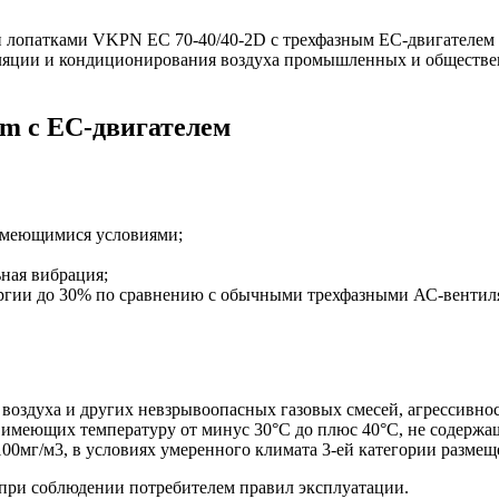
 лопатками VKPN EС 70-40/40-2D с трехфазным EC-двигателем (
иляции и кондиционирования воздуха промышленных и обществен
m с EC-двигателем
 имеющимися условиями;
ная вибрация;
ергии до 30% по сравнению с обычными трехфазными АС-вентил
оздуха и других невзрывоопасных газовых смесей, агрессивнос
 имеющих температуру от минус 30°С до плюс 40°С, не содержа
00мг/м3, в условиях умеренного климата 3-ей категории разме
 при соблюдении потребителем правил эксплуатации.