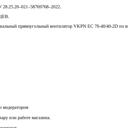
 28.25.20–021–58769768–2022.
ЦЕВ.
анальный прямоугольный вентилятор VKPN EС 70-40/40-2D по вы
и модератором
ару или работе магазина.
помогут.