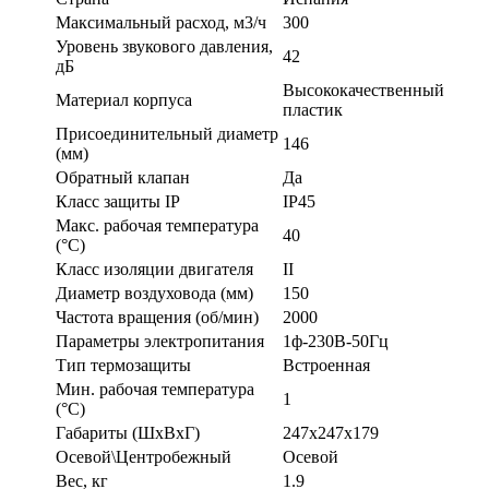
Максимальный расход, м3/ч
300
Уровень звукового давления,
42
дБ
Высококачественный
Материал корпуса
пластик
Присоединительный диаметр
146
(мм)
Обратный клапан
Да
Класс защиты IP
IP45
Макс. рабочая температура
40
(°С)
Класс изоляции двигателя
II
Диаметр воздуховода (мм)
150
Частота вращения (об/мин)
2000
Параметры электропитания
1ф-230В-50Гц
Тип термозащиты
Встроенная
Мин. рабочая температура
1
(°С)
Габариты (ШхВхГ)
247x247x179
Осевой\Центробежный
Осевой
Вес, кг
1.9