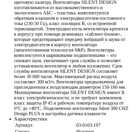
цветовую палитру. Вентиляторы SILENT DESIGN
изготавливаются из высококачественного и
экологичного АБС – пластика, комплектуются
обратным клапаном и электродвигателем постоянного
тока (230-50 Гц), класс изоляции В, со встроенной
термозащитой. Электродвигатель вентилятора крепится
к корпусу при помощи резиновых «сайлент-блоков»,
которые предотвращают передачу вибраций и шума от
электродвигателя к корпусу вентилятора
(запатентованная технология S&P). Вентиляторы
комплектуются шариковыми подшипниками – это
снижает шум, увеличивает срок службы и позволяет
устанавливать вентилятор в любом положении. Срок
службы вентиляторов SILENT DESIGN составляет
более 30 000 часов. Максимальный расход воздуха
составляет 300 м3/ч. Вентиляторы предназначены для
присоединения к воздуховодам диаметром 150-160 мм.
Малошумные вентиляторы SILENT DESIGN имеют II
класс электробезопасности, и не требуют заземления,
класс защиты IP 45 и рабочую температуру воздуха от
0°С до +40°С. Подключение вентилятора Silent 300 CHZ
Design PLUS и настройка датчика влажности
Характеристики
Артикул
03-0103-197
Страна
Испания