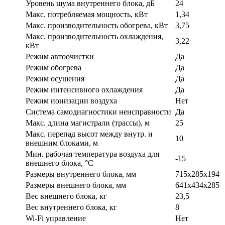
Уровень шума внутреннего блока, дБ
24
Макс. потребляемая мощность, кВт
1,34
Макс. производительность обогрева, кВт
3,75
Макс. производительность охлаждения,
3,22
кВт
Режим автоочистки
Да
Режим обогрева
Да
Режим осушения
Да
Режим интенсивного охлаждения
Да
Режим ионизации воздуха
Нет
Система самодиагностики неисправности
Да
Макс. длина магистрали (трассы), м
25
Макс. перепад высот между внутр. и
10
внешним блоками, м
Мин. рабочая температура воздуха для
-15
внешнего блока, °С
Размеры внутреннего блока, мм
715x285x194
Размеры внешнего блока, мм
641x434x285
Вес внешнего блока, кг
23,5
Вес внутреннего блока, кг
8
Wi-Fi управление
Нет