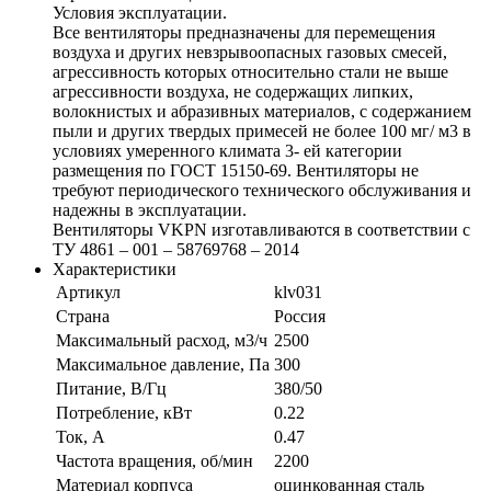
Условия эксплуатации.
Все вентиляторы предназначены для перемещения
воздуха и других невзрывоопасных газовых смесей,
агрессивность которых относительно стали не выше
агрессивности воздуха, не содержащих липких,
волокнистых и абразивных материалов, с содержанием
пыли и других твердых примесей не более 100 мг/ м3 в
условиях умеренного климата 3- ей категории
размещения по ГОСТ 15150-69. Вентиляторы не
требуют периодического технического обслуживания и
надежны в эксплуатации.
Вентиляторы VKPN изготавливаются в соответствии с
ТУ 4861 – 001 – 58769768 – 2014
Характеристики
Артикул
klv031
Страна
Россия
Максимальный расход, м3/ч
2500
Максимальное давление, Па
300
Питание, В/Гц
380/50
Потребление, кВт
0.22
Ток, А
0.47
Частота вращения, об/мин
2200
Материал корпуса
оцинкованная сталь